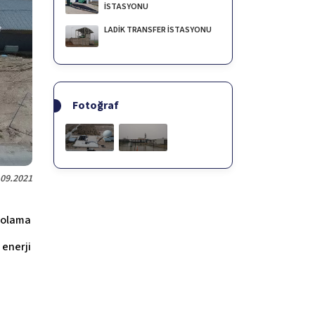
İSTASYONU
LADİK TRANSFER İSTASYONU
Fotoğraf
.09.2021
polama
 enerji