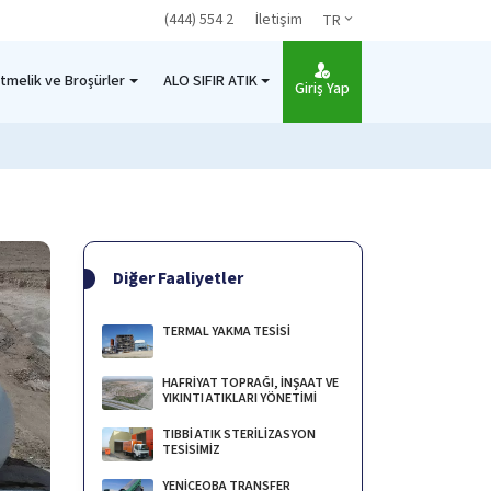
(444) 554 2
İletişim
TR
tmelik ve Broşürler
ALO SIFIR ATIK
Giriş Yap
Diğer Faaliyetler
TERMAL YAKMA TESİSİ
HAFRİYAT TOPRAĞI, İNŞAAT VE
YIKINTI ATIKLARI YÖNETİMİ
TIBBİ ATIK STERİLİZASYON
TESİSİMİZ
YENİCEOBA TRANSFER